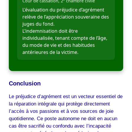
Cour de cassation, 2
chambre civile
L’évaluation du préjudice d’agrément
relève de l’appréciation souveraine des
juges du fond.
L’indemnisation doit être
individualisée, tenant compte de l’âge,
du mode de vie et des habitudes
antérieures de la victime.
Conclusion
Le préjudice d’agrément est un vecteur essentiel de
la réparation intégrale qui protège directement
l’accès à vos passions et à vos sources de joie
quotidienne. Ce poste autonome ne doit en aucun
cas être sacrifié ou confondu avec l’incapacité