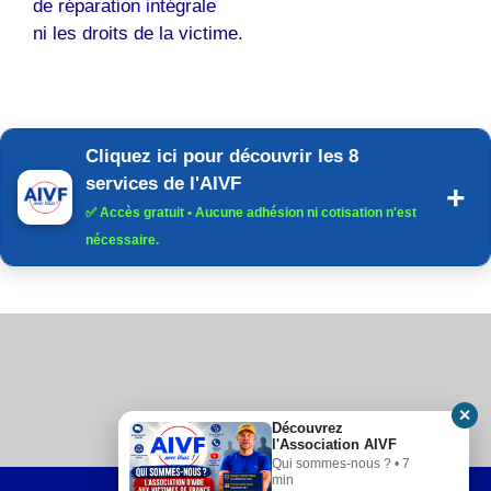
de réparation intégrale
ni les droits de la victime.
Cliquez ici pour découvrir les 8
services de l'AIVF
✅
Accès gratuit
• Aucune adhésion ni cotisation n'est
nécessaire.
✕
Découvrez
l'Association AIVF
Qui sommes-nous ? • 7
min