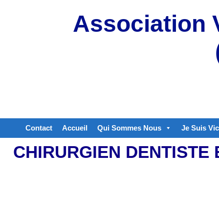
Aller
Association 
au
contenu
Contact
Accueil
Qui Sommes Nous
Je Suis Vi
CHIRURGIEN DENTISTE 